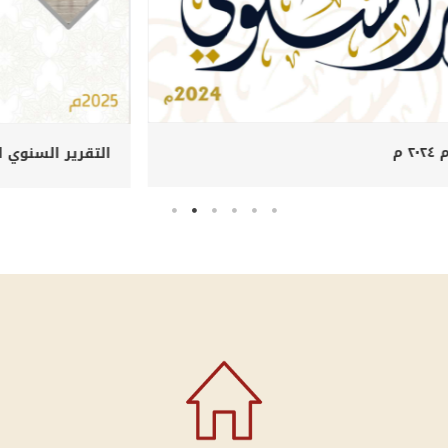
التقرير السنوي لعام ٢٠٢٤ م