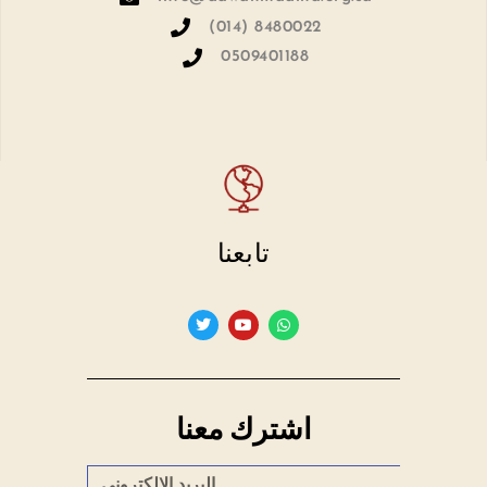
(014) 8480022
0509401188
تابعنا
اشترك معنا