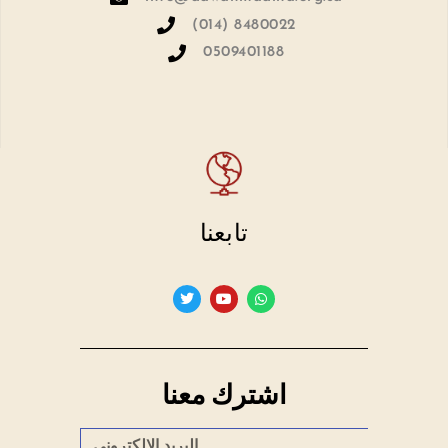
(014) 8480022
0509401188
تابعنا
اشترك معنا