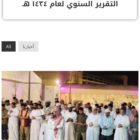
التقرير السنوي لعام ١٤٣٤ هـ
أخبارنا
All