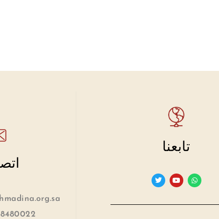
تابعنا
اتصل
madina.org.sa
 8480022