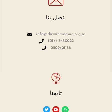
اتصل بنا
info@dawahmadina.org.sa
(014) 8480022
0509401188
تابعنا