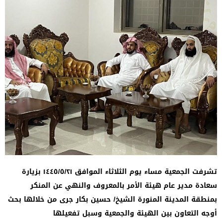
تشرفت الجمعية مساء يوم الثلاثاء الموافق ١٤٤٥/٥/٢١ بزيارة
سعادة مدير عام هيئة الأمر بالمعروف والنهي عن المنكر
بمنطقة المدينة المنورة الشيخ/ حسين بكار جرى من خلالها بحث
أوجه التعاون بين الهيئة والجمعية وسبل تفعيلها