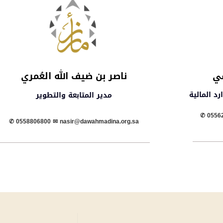
في
ناصر بن ضيف الله العُمري
د المالية
مدير المتابعة والتطوير
✆ 05562
✆ 0558806800 ✉︎ nasir@dawahmadina.org.sa