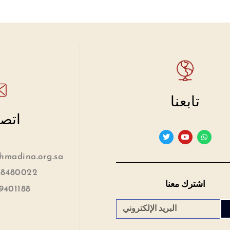
تابعنا
اتصل
madina.org.sa
 8480022
اشترك معنا
9401188