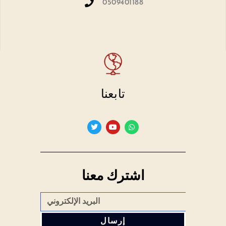
0509401188
تابعنا
اشترك معنا
إرسال