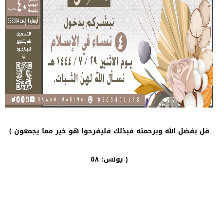
قل بفضل الله وبرحمته فبذلك فليفرحوا هو خير مما يجمعون ﴾
يونس: ٥٨ )