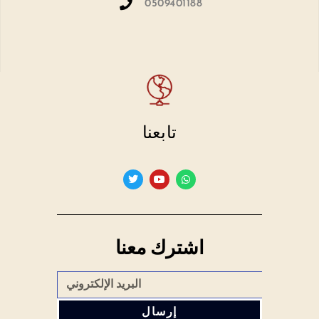
0509401188
تابعنا
اشترك معنا
إرسال