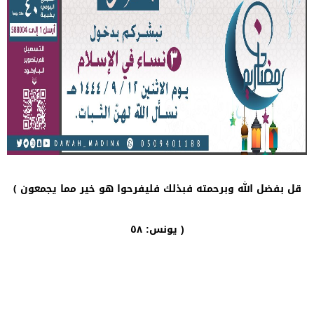
قل بفضل الله وبرحمته فبذلك فليفرحوا هو خير مما يجمعون ﴾
يونس: ٥٨ )