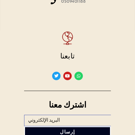
0509401188
تابعنا
اشترك معنا
إرسال