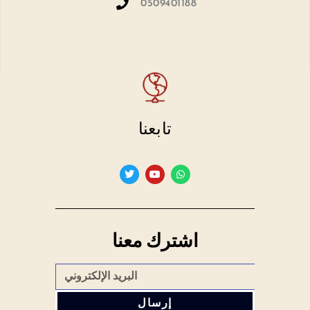
0509401188
تابعنا
اشترك معنا
إرسال