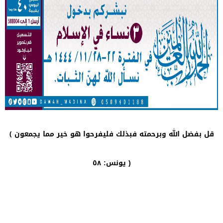
قل بفضل الله وبرحمته فبذلك فليفرحوا هو خير مما يجمعون ﴾
يونس: ٥٨ )