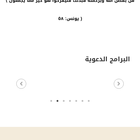
قل بفضل الله وبرحمته فبذلك فليفرحوا هو خير مما يجمعون ﴾
يونس: ٥٨ )
البرامج الدعوية