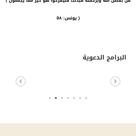
قل بفضل الله وبرحمته فبذلك فليفرحوا هو خير مما يجمعون ﴾
يونس: ٥٨ )
البرامج الدعوية