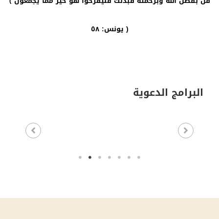
قل بفضل الله وبرحمته فبذلك فليفرحوا هو خير مما يجمعون ﴾
يونس: ٥٨ )
البرامج الدعوية