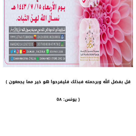
قل بفضل الله وبرحمته فبذلك فليفرحوا هو خير مما يجمعون ﴾
يونس: ٥٨ )