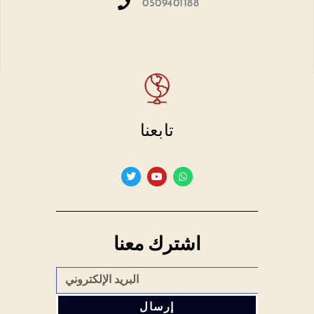
0509401188
تابعنا
اشترك معنا
إرسال