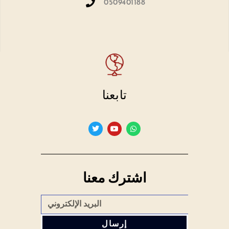
0509401188
تابعنا
اشترك معنا
إرسال