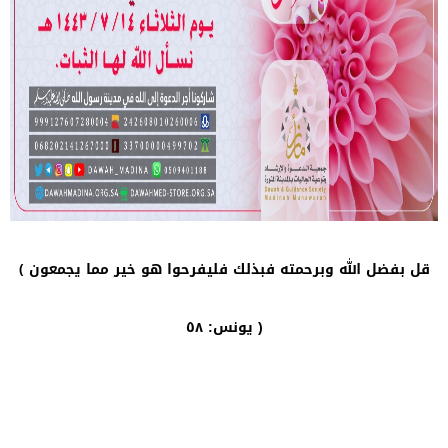
قل بفضل الله وبرحمته فبذلك فليفرحوا هو خير مما يجمعون ﴾
يونس: ٥٨ )