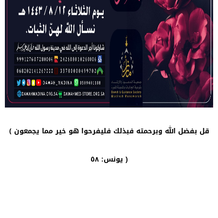
قل بفضل الله وبرحمته فبذلك فليفرحوا هو خير مما يجمعون ﴾
يونس: ٥٨ )