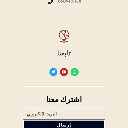
0509401188
تابعنا
اشترك معنا
إرسال