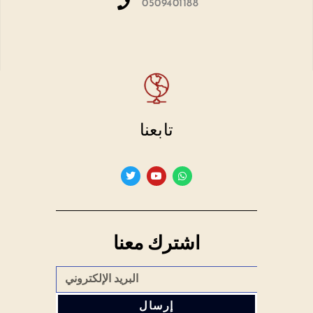
0509401188
تابعنا
اشترك معنا
إرسال