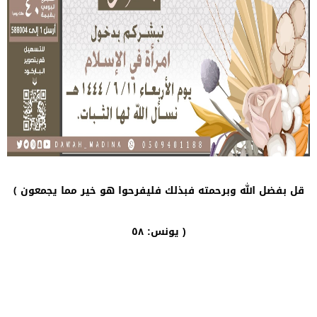
قل بفضل الله وبرحمته فبذلك فليفرحوا هو خير مما يجمعون ﴾
يونس: ٥٨ )