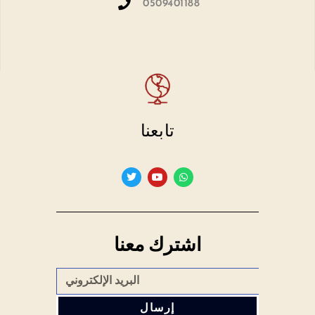
0509401188
تابعنا
اشترك معنا
إرسال