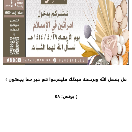
قل بفضل الله وبرحمته فبذلك فليفرحوا هو خير مما يجمعون ﴾
يونس: ٥٨ )