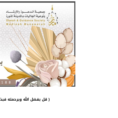
قل بفضل الله وبرحمته فبذلك فليفرحوا هو خير مما يجمعون ﴾ يونس: ٥٨ )