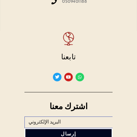
0509401188
تابعنا
اشترك معنا
إرسال