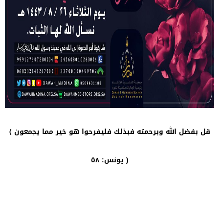
قل بفضل الله وبرحمته فبذلك فليفرحوا هو خير مما يجمعون ﴾
يونس: ٥٨ )