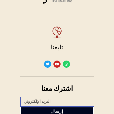
0509401188
تابعنا
اشترك معنا
إرسال