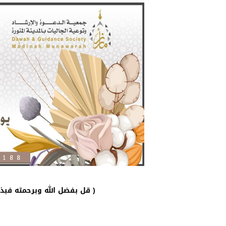
قل بفضل الله وبرحمته فبذلك فليفرحوا هو خير مما يجمعون ﴾ يونس: ٥٨ )