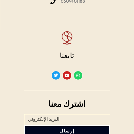
0509401188
تابعنا
اشترك معنا
إرسال