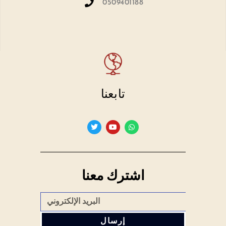
0509401188
تابعنا
اشترك معنا
إرسال