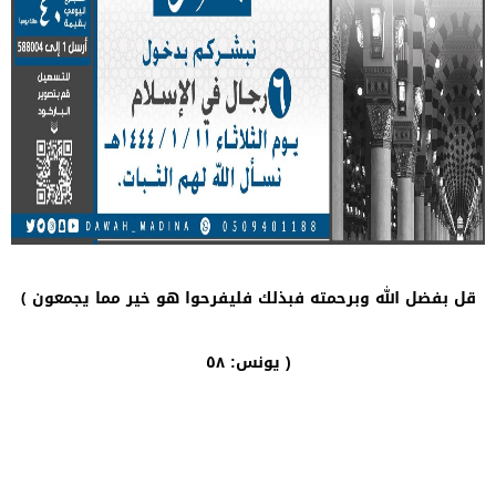
قل بفضل الله وبرحمته فبذلك فليفرحوا هو خير مما يجمعون ﴾
يونس: ٥٨ )