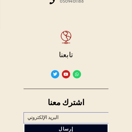
0509401188
تابعنا
اشترك معنا
إرسال