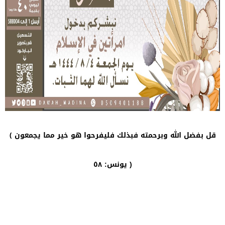
قل بفضل الله وبرحمته فبذلك فليفرحوا هو خير مما يجمعون ﴾
يونس: ٥٨ )