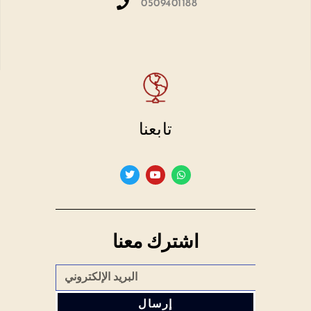
0509401188
تابعنا
اشترك معنا
إرسال