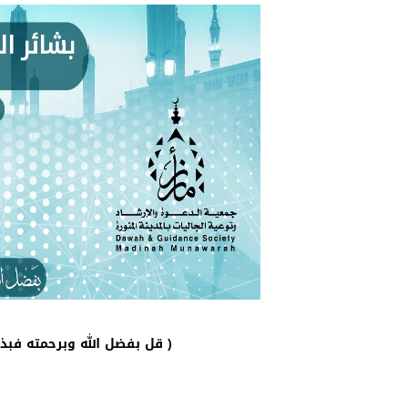
قل بفضل الله وبرحمته فبذلك فليفرحوا هو خير مما يجمعون ﴾ يونس: ٥٨ )