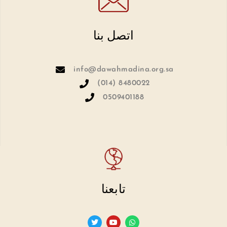
اتصل بنا
info@dawahmadina.org.sa
(014) 8480022
0509401188
تابعنا