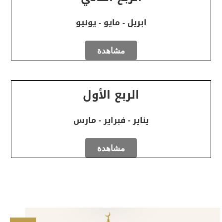
ابريل - مايو - يونيو
مشاهدة
الربع الأول
يناير - فبراير - مارس
مشاهدة