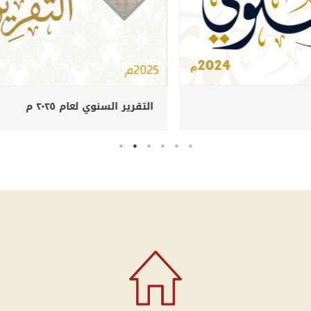
التقرير السنوي لعام ٢٠٢٤ م