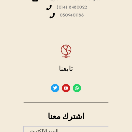
(014) 8480022
0509401188
تابعنا
اشترك معنا