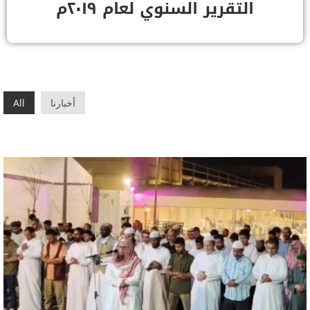
التقرير السنوي لعام ٢٠١٩م
أخبارنا
All